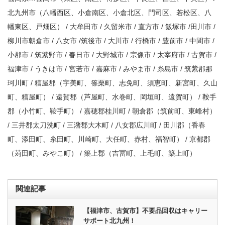
北九州市（八幡西区、小倉南区、小倉北区、門司区、若松区、八
幡東区、戸畑区） / 大牟田市 / 久留米市 / 直方市 / 飯塚市 /田川市 /
柳川市朝倉市 / 八女市 /筑後市 / 大川市 / 行橋市 / 豊前市 / 中間市 /
小郡市 / 筑紫野市 / 春日市 / 大野城市 / 宗像市 / 太宰府市 / 古賀市 /
福津市 / うきは市 / 宮若市 / 嘉麻市 / みやま市 / 糸島市 / 筑紫郡那
珂川町 / 糟屋郡（宇美町、篠栗町、志免町、須恵町、新宮町、久山
町、糟屋町） / 遠賀郡（芦屋町、水巻町、岡垣町、遠賀町） / 鞍手
郡（小竹町、鞍手町） / 嘉穂郡桂川町 / 朝倉郡（筑前町、東峰村）
/ 三井郡太刀洗町 / 三潴郡大木町 / 八女郡広川町 / 田川郡（香春
町、添田町、糸田町、川崎町、大任町、赤村、福智町） / 京都郡
（苅田町、みやこ町） / 築上郡（吉冨町、上毛町、築上町）
関連記事
【福津市、古賀市】不要品回収はキャリー
サポート北九州！