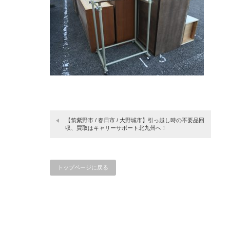
【筑紫野市 / 春日市 / 大野城市】引っ越し時の不要品回
収、買取はキャリーサポート北九州へ！
トップページに戻る