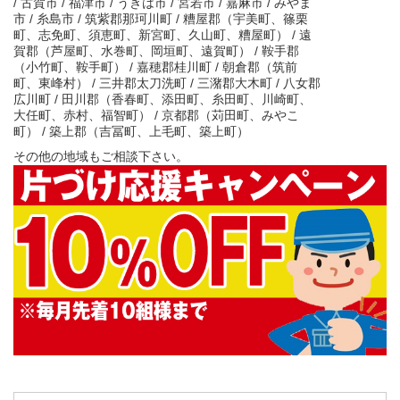
/ 古賀市 / 福津市 / うきは市 / 宮若市 / 嘉麻市 / みやま
市 / 糸島市 / 筑紫郡那珂川町 / 糟屋郡（宇美町、篠栗
町、志免町、須恵町、新宮町、久山町、糟屋町） / 遠
賀郡（芦屋町、水巻町、岡垣町、遠賀町） / 鞍手郡
（小竹町、鞍手町） / 嘉穂郡桂川町 / 朝倉郡（筑前
町、東峰村） / 三井郡太刀洗町 / 三潴郡大木町 / 八女郡
広川町 / 田川郡（香春町、添田町、糸田町、川崎町、
大任町、赤村、福智町） / 京都郡（苅田町、みやこ
町） / 築上郡（吉冨町、上毛町、築上町）
その他の地域もご相談下さい。