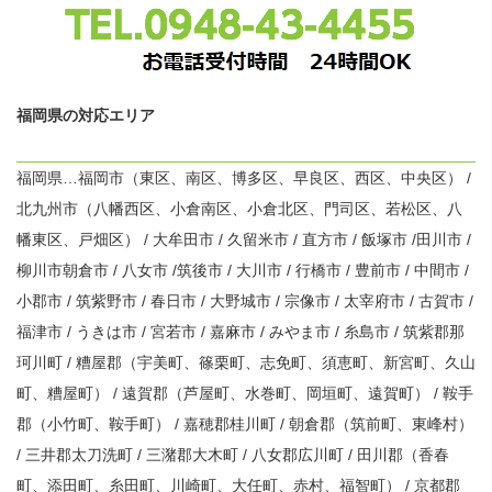
福岡県の対応エリア
福岡県…福岡市（東区、南区、博多区、早良区、西区、中央区） /
北九州市（八幡西区、小倉南区、小倉北区、門司区、若松区、八
幡東区、戸畑区） / 大牟田市 / 久留米市 / 直方市 / 飯塚市 /田川市 /
柳川市朝倉市 / 八女市 /筑後市 / 大川市 / 行橋市 / 豊前市 / 中間市 /
小郡市 / 筑紫野市 / 春日市 / 大野城市 / 宗像市 / 太宰府市 / 古賀市 /
福津市 / うきは市 / 宮若市 / 嘉麻市 / みやま市 / 糸島市 / 筑紫郡那
珂川町 / 糟屋郡（宇美町、篠栗町、志免町、須恵町、新宮町、久山
町、糟屋町） / 遠賀郡（芦屋町、水巻町、岡垣町、遠賀町） / 鞍手
郡（小竹町、鞍手町） / 嘉穂郡桂川町 / 朝倉郡（筑前町、東峰村）
/ 三井郡太刀洗町 / 三潴郡大木町 / 八女郡広川町 / 田川郡（香春
町、添田町、糸田町、川崎町、大任町、赤村、福智町） / 京都郡