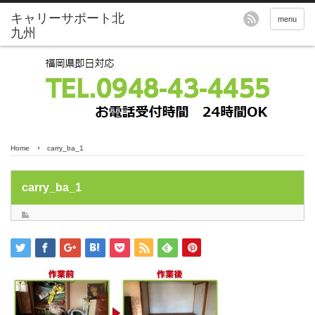
menu
Home
carry_ba_1
carry_ba_1