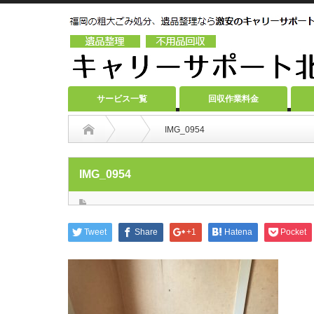
サービス一覧
回収作業料金
IMG_0954
IMG_0954
Tweet
Share
+1
Hatena
Pocket